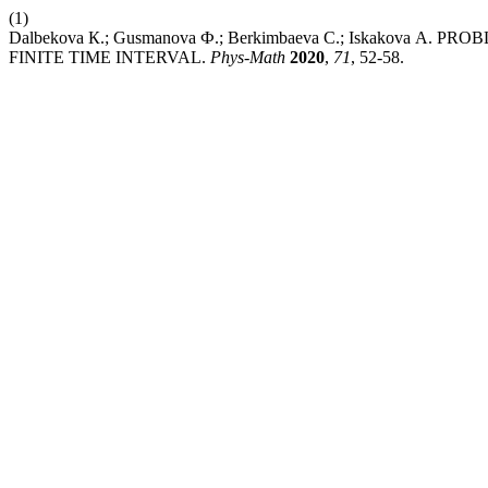
(1)
Dalbekova К.; Gusmanova Ф.; Berkimbaeva С.; Iskakova 
FINITE TIME INTERVAL.
Phys-Math
2020
,
71
, 52-58.