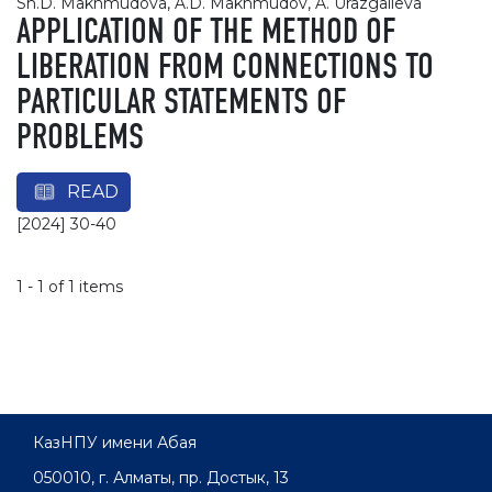
Sh.D. Makhmudova, A.D. Makhmudov, A. Urazgalieva
APPLICATION OF THE METHOD OF
LIBERATION FROM CONNECTIONS TO
PARTICULAR STATEMENTS OF
PROBLEMS
READ
[2024] 30-40
1 - 1 of 1 items
КазНПУ имени Абая
050010, г. Алматы, пр. Достык, 13