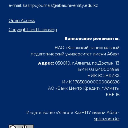
e-mail: kaznpujournals@abaiuniversity.edu.kz
Open Access
Copyright and Licensing
Банковские реквизиты:
НАО «Казахский национальный
педагогический университет имени Абая»
Адрес:
050010, г.Алматы, пр.Достык, 13
БИН 031240004969
БИК KCJBKZKX
ИИК 178560000000086696
АО «Банк Центр Кредит» г.Алматы
КБЕ 16
Издательство «Ұлағат» КазНПУ имени Абая -
sp.kaznpu.kz