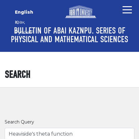
Skip to main content
Skip to main navigation menu
Skip to site footer
English
Қазақ
BULLETIN OF ABAI KAZNPU. SERIES OF
Русский
PHYSICAL AND MATHEMATICAL SCIENCES
SEARCH
Search Query