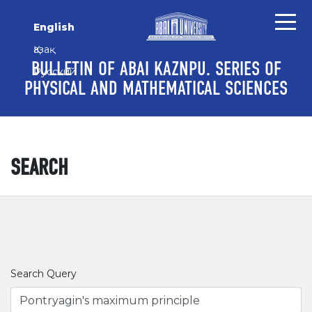
Skip to main content
Skip to main navigation menu
Skip to site footer
English
Қазақ
BULLETIN OF ABAI KAZNPU. SERIES OF
Русский
PHYSICAL AND MATHEMATICAL SCIENCES
SEARCH
Search Query