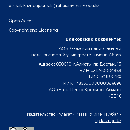
e-mail: kaznpujournals@abaiuniversity.edu.kz
Open Access
Copyright and Licensing
Банковские реквизиты:
НАО «Казахский национальный
педагогический университет имени Абая»
Адрес:
050010, г.Алматы, пр.Достык, 13
БИН 031240004969
БИК KCJBKZKX
ИИК 178560000000086696
АО «Банк Центр Кредит» г.Алматы
КБЕ 16
Издательство «Ұлағат» КазНПУ имени Абая -
sp.kaznpu.kz